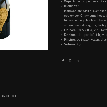
Wijn
: Amami -Spumante Dry - S
Kleur
: Wit
Kenmerken
: Sicilië, Sambuca 
september. Charmatmethode. Str
Fijnen en lange bubbels. In de n
smaak mooi droog, fris, hartig.
Druiven
: 80% Grillo, 20% Ner
Drinken
: als aperitief of bij vi
Rijping
: op inoxen vaten, ch
Volume
: 0,75
D
D
S
e
e
h
l
e
a
e
l
r
n
e
EUR DELICE