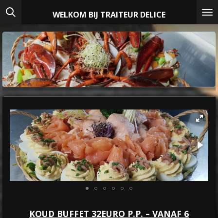
Ga
WELKOM BIJ TRAITEUR DELICE
direct
naar
de
hoofdinhoud
KOUD BUFFET 32EURO P.P. – VANAF 6