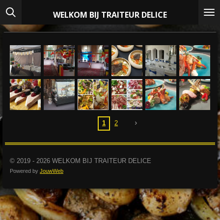
Ga
WELKOM BIJ TRAITEUR DELICE
direct
naar
de
hoofdinhoud
1
2
© 2019 - 2026 WELKOM BIJ TRAITEUR DELICE
Powered by
JouwWeb