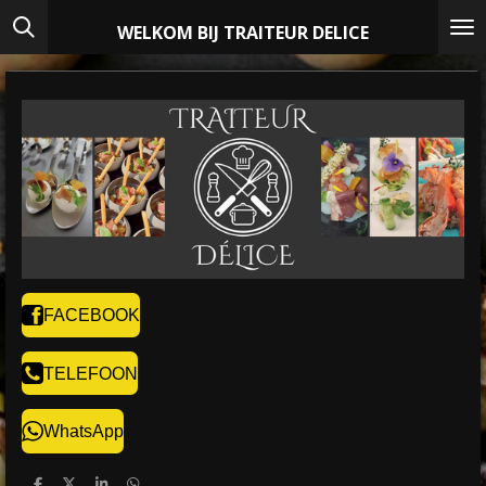
Ga
WELKOM BIJ TRAITEUR DELICE
direct
naar
de
hoofdinhoud
FACEBOOK
TELEFOON
WhatsApp